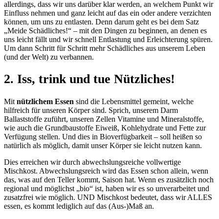
allerdings, dass wir uns darüber klar werden, an welchem Punkt wir
Einfluss nehmen und ganz leicht auf das ein oder andere verzichten
können, um uns zu entlasten. Denn darum geht es bei dem Satz
„Meide Schädliches!“ – mit den Dingen zu beginnen, an denen es
uns leicht fällt und wir schnell Entlastung und Erleichterung spüren.
Um dann Schritt für Schritt mehr Schädliches aus unserem Leben
(und der Welt) zu verbannen.
2. Iss, trink und tue Nützliches!
Mit
nützlichem
Essen
sind die Lebensmittel gemeint, welche
hilfreich für unseren Körper sind. Sprich, unserem Darm
Ballaststoffe zuführt, unseren Zellen Vitamine und Mineralstoffe,
wie auch die Grundbaustoffe Eiweiß, Kohlehydrate und Fette zur
Verfügung stellen. Und dies in Bioverfügbarkeit – soll heißen so
natürlich als möglich, damit unser Körper sie leicht nutzen kann.
Dies erreichen wir durch abwechslungsreiche vollwertige
Mischkost. Abwechslungsreich wird das Essen schon allein, wenn
das, was auf den Teller kommt, Saison hat. Wenn es zusätzlich noch
regional und möglichst „bio“ ist, haben wir es so unverarbeitet und
zusatzfrei wie möglich. UND Mischkost bedeutet, dass wir ALLES
essen, es kommt lediglich auf das (Aus-)Maß an.