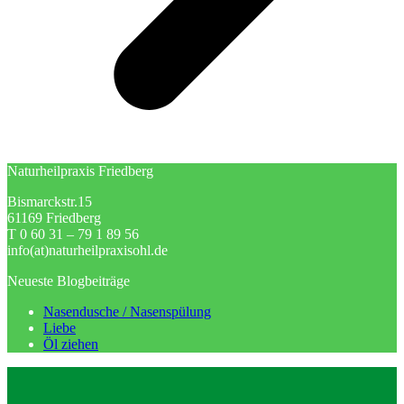
Naturheilpraxis Friedberg
Bismarckstr.15
61169 Friedberg
T 0 60 31 – 79 1 89 56
info(at)naturheilpraxisohl.de
Neueste Blogbeiträge
Nasendusche / Nasenspülung
Liebe
Öl ziehen