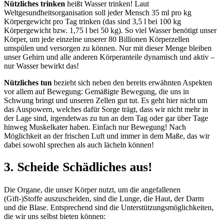
Nützliches trinken
heißt Wasser trinken! Laut
Weltgesundheitsorganisation soll jeder Mensch 35 ml pro kg
Körpergewicht pro Tag trinken (das sind 3,5 l bei 100 kg
Körpergewicht bzw. 1,75 l bei 50 kg). So viel Wasser benötigt unser
Körper, um jede einzelne unserer 80 Billionen Körperzellen
umspülen und versorgen zu können. Nur mit dieser Menge bleiben
unser Gehirn und alle anderen Körperanteile dynamisch und aktiv –
nur Wasser bewirkt das!
Nützliches tun
bezieht sich neben den bereits erwähnten Aspekten
vor allem auf Bewegung: Gemäßigte Bewegung, die uns in
Schwung bringt und unseren Zellen gut tut. Es geht hier nicht um
das Auspowern, welches dafür Sorge trägt, dass wir nicht mehr in
der Lage sind, irgendetwas zu tun an dem Tag oder gar über Tage
hinweg Muskelkater haben. Einfach nur Bewegung! Nach
Möglichkeit an der frischen Luft und immer in dem Maße, das wir
dabei sowohl sprechen als auch lächeln können!
3. Scheide Schädliches aus!
Die Organe, die unser Körper nutzt, um die angefallenen
(Gift-)Stoffe auszuscheiden, sind die Lunge, die Haut, der Darm
und die Blase. Entsprechend sind die Unterstützungsmöglichkeiten,
die wir uns selbst bieten können: