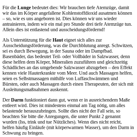
Für die
Lunge
bedeutet dies: Wir brauchen tiefe Atemzüge, damit
wir das im Körper angefallene Kohlenstoffdioxid ausatmen können
– so, wie es uns angeboren ist. Dies können wir uns wieder
antrainieren, indem wir ein mal pro Stunde drei tiefe Atemzüge tun.
Allein dies ist entlastend und ausscheidungsfördernd!
Als Unterstützung für die
Haut
eignet sich alles zur
Ausscheidungsförderung, was die Durchblutung anregt. Schwitzen,
sei es durch Bewegung, in der Sauna oder im Dampfbad.
Basenbäder, das bedeutet Teil- oder Vollbäder in Salzwasser, denn
diese helfen dem Körper, Mineralien zuzuführen und gleichzeitig
Schädliches an das umgebende Salzwasser abzugeben – den Effekt
kennen viele Hauterkrankte vom Meer. Und auch Massagen helfen,
seien es Selbstmassagen mithilfe von Luffaschwämmen und
Bürsten, oder auch Massagen durch einen Therapeuten, der sich mit
Ausleitungsmaßnahmen auskennt.
Der
Darm
funktioniert dann gut, wenn er in ausreichendem Maße
entleert wird. Dies ist mindestens einmal am Tag nötig, um alles
belastende herauszubringen. Sollte dies nicht der Fall sein, so
beachten Sie bitte die Anregungen, die unter Punkt 2 genannt
wurden (Iss, trink und tue Nützliches). Wenn dies nicht reicht,
helfen häufig Einläufe (mit körperwarmen Wasser), um den Darm in
Schwung zu bringen.