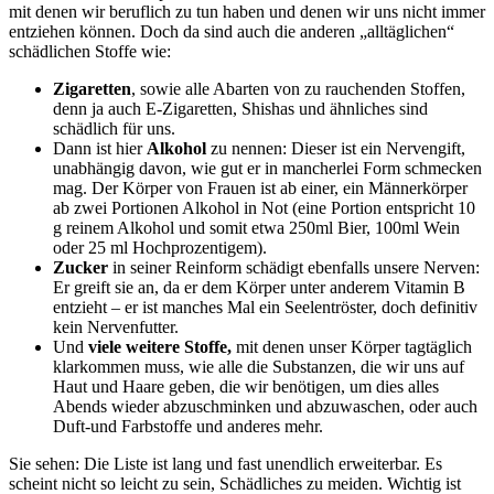
mit denen wir beruflich zu tun haben und denen wir uns nicht immer
entziehen können. Doch da sind auch die anderen „alltäglichen“
schädlichen Stoffe wie:
Zigaretten
, sowie alle Abarten von zu rauchenden Stoffen,
denn ja auch E-Zigaretten, Shishas und ähnliches sind
schädlich für uns.
Dann ist hier
Alkohol
zu nennen: Dieser ist ein Nervengift,
unabhängig davon, wie gut er in mancherlei Form schmecken
mag. Der Körper von Frauen ist ab einer, ein Männerkörper
ab zwei Portionen Alkohol in Not (eine Portion entspricht 10
g reinem Alkohol und somit etwa 250ml Bier, 100ml Wein
oder 25 ml Hochprozentigem).
Zucker
in seiner Reinform schädigt ebenfalls unsere Nerven:
Er greift sie an, da er dem Körper unter anderem Vitamin B
entzieht – er ist manches Mal ein Seelentröster, doch definitiv
kein Nervenfutter.
Und
viele weitere Stoffe,
mit denen unser Körper tagtäglich
klarkommen muss, wie alle die Substanzen, die wir uns auf
Haut und Haare geben, die wir benötigen, um dies alles
Abends wieder abzuschminken und abzuwaschen, oder auch
Duft-und Farbstoffe und anderes mehr.
Sie sehen: Die Liste ist lang und fast unendlich erweiterbar. Es
scheint nicht so leicht zu sein, Schädliches zu meiden. Wichtig ist