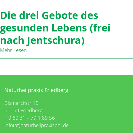
Die drei Gebote des
gesunden Lebens (frei
nach Jentschura)
Mehr Lesen
Naturheilpraxis Friedberg
Bismarckstr.15
61169 Friedberg
T 0 60 31 – 79 1 89 56
info(at)naturheilpraxisohl.de