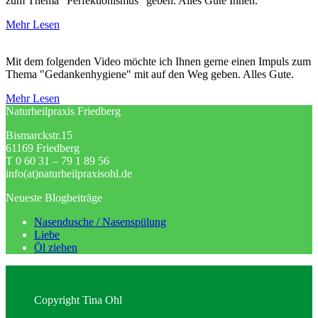
zum Thema "Perfektionismus" geben. Alles Gute Ihnen.
Mehr Lesen
Mit dem folgenden Video möchte ich Ihnen gerne einen Impuls zum
Thema "Gedankenhygiene" mit auf den Weg geben. Alles Gute.
Mehr Lesen
Naturheilpraxis Friedberg
Bismarckstr.15
61169 Friedberg
T 0 60 31 – 79 1 89 56
info(at)naturheilpraxisohl.de
Neueste Blogbeiträge
Nasendusche / Nasenspülung
Liebe
Öl ziehen
Copyright Tina Ohl