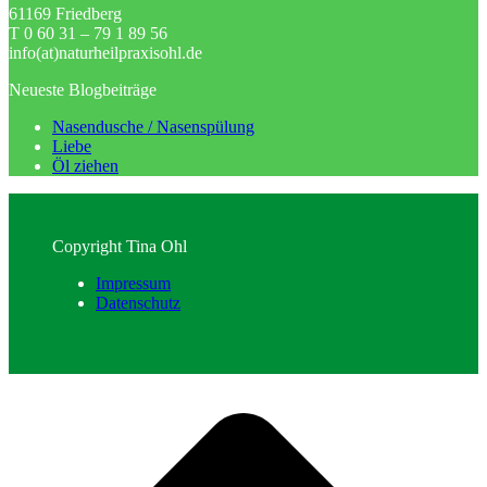
61169 Friedberg
T 0 60 31 – 79 1 89 56
info(at)naturheilpraxisohl.de
Neueste Blogbeiträge
Nasendusche / Nasenspülung
Liebe
Öl ziehen
Copyright Tina Ohl
Impressum
Datenschutz