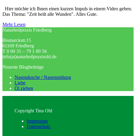
Hier möchte ich Ihnen einen kurzen Impuls in einem Video geben.
Das Thema: "Zeit heilt alle Wunden". Alles Gute.
Mehr Lesen
Naturheilpraxis Friedberg
Bismarckstr.15
61169 Friedberg
T 0 60 31 – 79 1 89 56
info(at)naturheilpraxisohl.de
Neueste Blogbeiträge
Nasendusche / Nasenspülung
Liebe
Öl ziehen
Copyright Tina Ohl
Impressum
Datenschutz