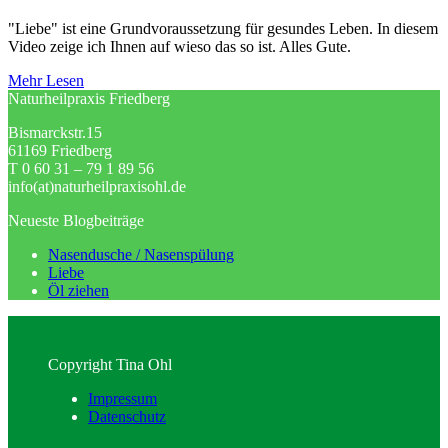
"Liebe" ist eine Grundvoraussetzung für gesundes Leben. In diesem
Video zeige ich Ihnen auf wieso das so ist. Alles Gute.
Mehr Lesen
Naturheilpraxis Friedberg
Bismarckstr.15
61169 Friedberg
T 0 60 31 – 79 1 89 56
info(at)naturheilpraxisohl.de
Neueste Blogbeiträge
Nasendusche / Nasenspülung
Liebe
Öl ziehen
Copyright Tina Ohl
Impressum
Datenschutz