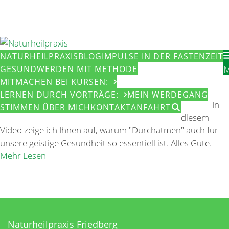
Skip
to
content
NATURHEILPRAXIS
BLOG
IMPULSE IN DER FASTENZEIT
GESUNDWERDEN MIT METHODE
MITMACHEN BEI KURSEN:
LERNEN DURCH VORTRÄGE:
MEIN WERDEGANG
In
STIMMEN ÜBER MICH
KONTAKT
ANFAHRT
diesem
Video zeige ich Ihnen auf, warum "Durchatmen" auch für
unsere geistige Gesundheit so essentiell ist. Alles Gute.
Mehr Lesen
Naturheilpraxis Friedberg