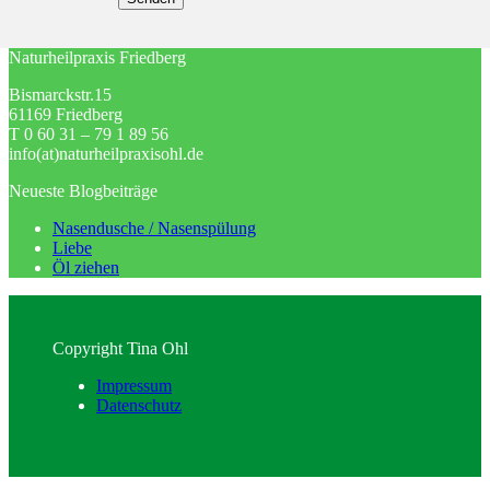
Naturheilpraxis Friedberg
Bismarckstr.15
61169 Friedberg
T 0 60 31 – 79 1 89 56
info(at)naturheilpraxisohl.de
Neueste Blogbeiträge
Nasendusche / Nasenspülung
Liebe
Öl ziehen
Copyright Tina Ohl
Impressum
Datenschutz